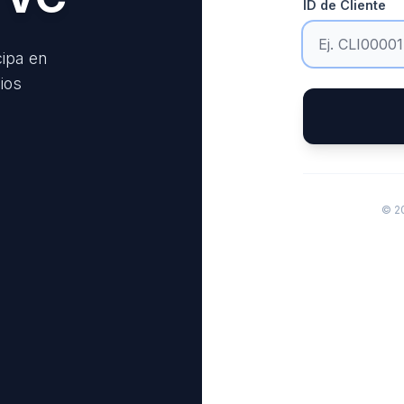
ID de Cliente
cipa en
ios
© 2